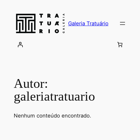
Saltar
para
o
Galeria Tratuário
conteúdo
Autor:
galeriatratuario
Nenhum conteúdo encontrado.