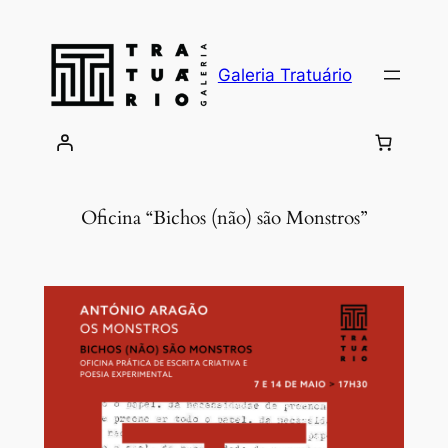
Skip
to
content
Galeria Tratuário
Oficina “Bichos (não) são Monstros”